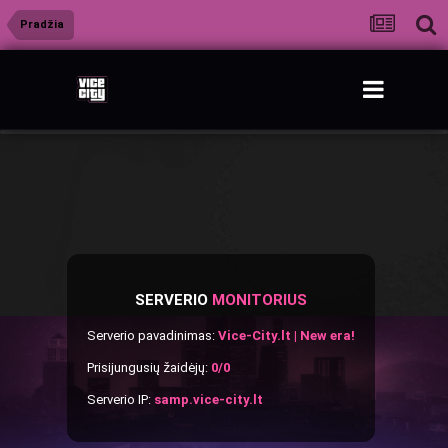
Pradžia
SERVERIO
MONITORIUS
Serverio pavadinimas:
Vice-City.lt | New era!
Prisijungusių žaidėjų:
0/0
Serverio IP:
samp.vice-city.lt