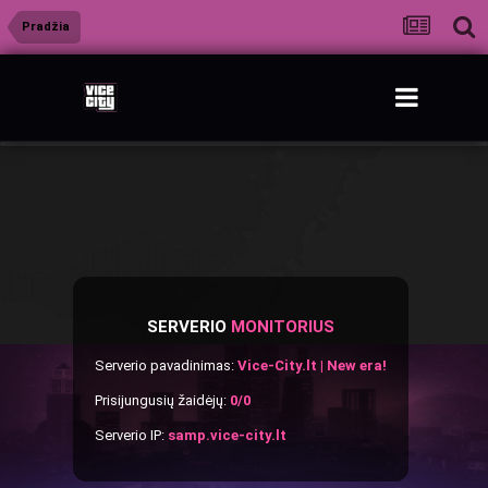
Pradžia
SERVERIO
MONITORIUS
Serverio pavadinimas:
Vice-City.lt | New era!
Prisijungusių žaidėjų:
0/0
Serverio IP:
samp.vice-city.lt