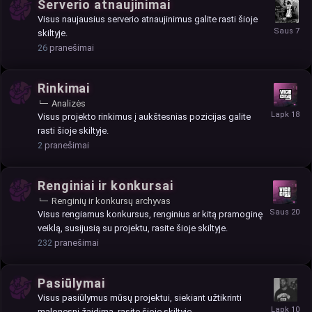
Serverio atnaujinimai
Visus naujausius serverio atnaujinimus galite rasti šioje
skiltyje.
26
pranešimai
Rinkimai
Analizės
Visus projekto rinkimus į aukštesnias pozicijas galite
rasti šioje skiltyje.
2
pranešimai
Renginiai ir konkursai
Renginių ir konkursų archyvas
Visus rengiamus konkursus, renginius ar kitą pramoginę
veiklą, susijusią su projektu, rasite šioje skiltyje.
232
pranešimai
Pasiūlymai
Visus pasiūlymus mūsų projektui, siekiant užtikrinti
malonesnį žaidimą, rasite šioje skiltyje.