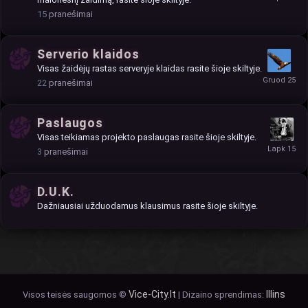
15
pranešimai
Serverio klaidos
Visas žaidėjų rastas serveryje klaidas rasite šioje skiltyje.
22
pranešimai
Paslaugos
Visas teikiamas projekto paslaugas rasite šioje skiltyje.
3
pranešimai
D.U.K.
Dažniausiai užduodamus klausimus rasite šioje skiltyje.
Vice-City.lt
Illins
Visos teisės saugomos ©
| Dizaino sprendimas: