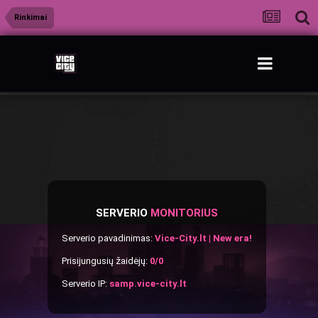
Rinkimai
SERVERIO
MONITORIUS
Serverio pavadinimas:
Vice-City.lt | New era!
Prisijungusių žaidėjų:
0/0
Serverio IP:
samp.vice-city.lt